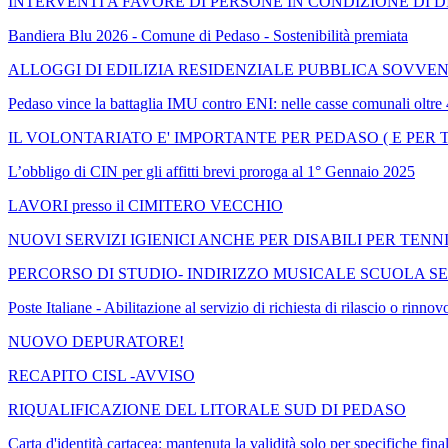
INTERVENTI A FAVORE DI PERSONE IN CONDIZIONE DI DI
Bandiera Blu 2026 - Comune di Pedaso - Sostenibilità premiata
ALLOGGI DI EDILIZIA RESIDENZIALE PUBBLICA SOVVENZIONA
Pedaso vince la battaglia IMU contro ENI: nelle casse comunali oltre 
IL VOLONTARIATO E' IMPORTANTE PER PEDASO ( E PER T
L’obbligo di CIN per gli affitti brevi proroga al 1° Gennaio 2025
LAVORI presso il CIMITERO VECCHIO
NUOVI SERVIZI IGIENICI ANCHE PER DISABILI PER TENN
PERCORSO DI STUDIO- INDIRIZZO MUSICALE SCUOLA SE
Poste Italiane - Abilitazione al servizio di richiesta di rilascio o 
NUOVO DEPURATORE!
RECAPITO CISL -AVVISO
RIQUALIFICAZIONE DEL LITORALE SUD DI PEDASO
Carta d'identità cartacea: mantenuta la validità solo per specifiche final