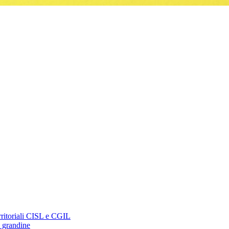
erritoriali CISL e CGIL
a grandine