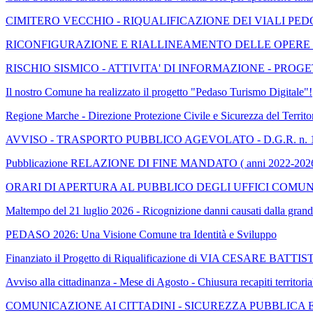
CIMITERO VECCHIO - RIQUALIFICAZIONE DEI VIALI PE
RICONFIGURAZIONE E RIALLINEAMENTO DELLE OPERE DI
RISCHIO SISMICO - ATTIVITA' DI INFORMAZIONE - PROGE
Il nostro Comune ha realizzato il progetto "Pedaso Turismo Digitale"!
Regione Marche - Direzione Protezione Civile e Sicurezza 
AVVISO - TRASPORTO PUBBLICO AGEVOLATO - D.G.R. n. 1235 del
Pubblicazione RELAZIONE DI FINE MANDATO ( anni 2022-202
ORARI DI APERTURA AL PUBBLICO DEGLI UFFICI COMU
Maltempo del 21 luglio 2026 - Ricognizione danni causati dalla grand
PEDASO 2026: Una Visione Comune tra Identità e Sviluppo
Finanziato il Progetto di Riqualificazione di VIA CESARE BATTI
Avviso alla cittadinanza - Mese di Agosto - Chiusura recapiti territor
COMUNICAZIONE AI CITTADINI - SICUREZZA PUBBLICA 