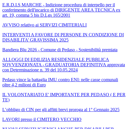
E.R.D.I.S MARCHE - Indizione procedura di interpello per il
conferimento dell'incarico di DIRIGENTE AREA TECNICA ex
art. 19, comma 5 bis D.Lgs 165/2001
AVVISO relativo ai SERVIZI CIMITERIALI
INTERVENTI A FAVORE DI PERSONE IN CONDIZIONE DI
DISABILITA’ GRAVISSIMA 2025
Bandiera Blu 2026 - Comune di Pedaso - Sostenibilità premiata
ALLOGGI DI EDILIZIA RESIDENZIALE PUBBLICA
SOVVENZIONATA - GRADUATORIA DEFINITIVA approvata
con Determinazione n. 39 del 10.05.2024
Pedaso vince la battaglia IMU contro ENI: nelle casse comunali
oltre 4,2 milioni di Euro
IL VOLONTARIATO E' IMPORTANTE PER PEDASO ( E PER
TE)
L’obbligo di CIN per gli affitti brevi proroga al 1° Gennaio 2025
LAVORI presso il CIMITERO VECCHIO