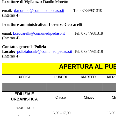
Istruttore di Vigilanza:
Danilo Moretto
email:
d.moretto@comunedipedaso.it
Tel: 0734/931319
(Interno 4)
Istruttore amministrativo: Lorenzo Ceccarelli
email:
l.ceccarelli@comunedipedaso.it
Tel: 0734/931319
(Interno 4)
Contatto generale Polizia
Locale:
polizialocale@comunedipedaso.
it
Tel: 0734/931319
(Interno 4)
APERTURA AL PUB
UFFICI
LUNEDI
MARTEDI
MERC
EDILIZIA E
Chiuso
Chiuso
Ch
URBANISTICA
0734/931319
16,00 –17,00
16,00