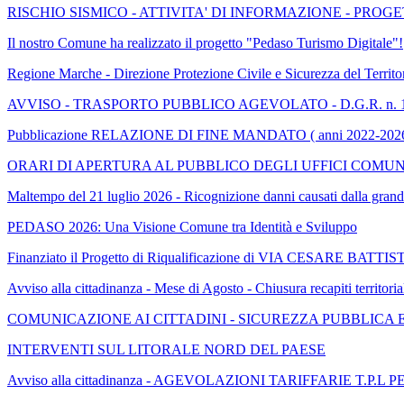
RISCHIO SISMICO - ATTIVITA' DI INFORMAZIONE - PROGE
Il nostro Comune ha realizzato il progetto "Pedaso Turismo Digitale"!
Regione Marche - Direzione Protezione Civile e Sicurezza 
AVVISO - TRASPORTO PUBBLICO AGEVOLATO - D.G.R. n. 1235 del
Pubblicazione RELAZIONE DI FINE MANDATO ( anni 2022-202
ORARI DI APERTURA AL PUBBLICO DEGLI UFFICI COMU
Maltempo del 21 luglio 2026 - Ricognizione danni causati dalla grand
PEDASO 2026: Una Visione Comune tra Identità e Sviluppo
Finanziato il Progetto di Riqualificazione di VIA CESARE BATTI
Avviso alla cittadinanza - Mese di Agosto - Chiusura recapiti territor
COMUNICAZIONE AI CITTADINI - SICUREZZA PUBBLICA 
INTERVENTI SUL LITORALE NORD DEL PAESE
Avviso alla cittadinanza - AGEVOLAZIONI TARIFFARIE T.P