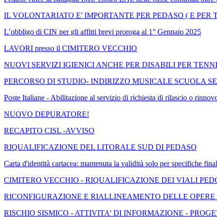
IL VOLONTARIATO E' IMPORTANTE PER PEDASO ( E PER T
L’obbligo di CIN per gli affitti brevi proroga al 1° Gennaio 2025
LAVORI presso il CIMITERO VECCHIO
NUOVI SERVIZI IGIENICI ANCHE PER DISABILI PER TENN
PERCORSO DI STUDIO- INDIRIZZO MUSICALE SCUOLA SE
Poste Italiane - Abilitazione al servizio di richiesta di rilascio o 
NUOVO DEPURATORE!
RECAPITO CISL -AVVISO
RIQUALIFICAZIONE DEL LITORALE SUD DI PEDASO
Carta d'identità cartacea: mantenuta la validità solo per specifiche final
CIMITERO VECCHIO - RIQUALIFICAZIONE DEI VIALI PE
RICONFIGURAZIONE E RIALLINEAMENTO DELLE OPERE DI
RISCHIO SISMICO - ATTIVITA' DI INFORMAZIONE - PROGE