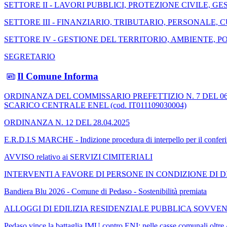
SETTORE II - LAVORI PUBBLICI, PROTEZIONE CIVILE, 
SETTORE III - FINANZIARIO, TRIBUTARIO, PERSONALE, 
SETTORE IV - GESTIONE DEL TERRITORIO, AMBIENTE, P
SEGRETARIO
Il Comune Informa
ORDINANZA DEL COMMISSARIO PREFETTIZIO N. 7 DEL 06.05.2026 
SCARICO CENTRALE ENEL (cod. IT011109030004)
ORDINANZA N. 12 DEL 28.04.2025
E.R.D.I.S MARCHE - Indizione procedura di interpello per il con
AVVISO relativo ai SERVIZI CIMITERIALI
INTERVENTI A FAVORE DI PERSONE IN CONDIZIONE DI DI
Bandiera Blu 2026 - Comune di Pedaso - Sostenibilità premiata
ALLOGGI DI EDILIZIA RESIDENZIALE PUBBLICA SOVVENZIONA
Pedaso vince la battaglia IMU contro ENI: nelle casse comunali oltre 