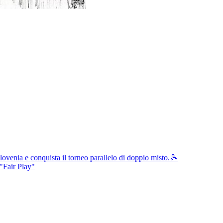
Slovenia e conquista il torneo parallelo di doppio misto.🎾
"Fair Play"