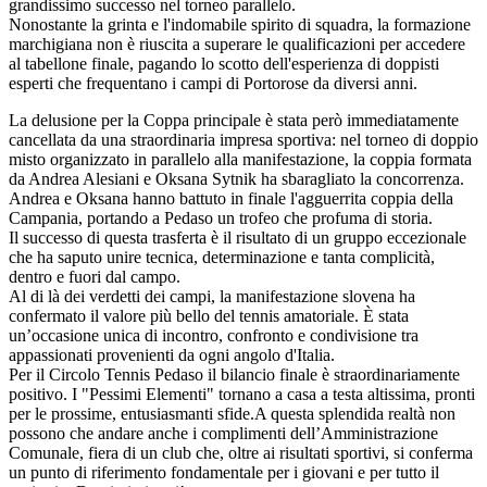
grandissimo successo nel torneo parallelo.
Nonostante la grinta e l'indomabile spirito di squadra, la formazione
marchigiana non è riuscita a superare le qualificazioni per accedere
al tabellone finale, pagando lo scotto dell'esperienza di doppisti
esperti che frequentano i campi di Portorose da diversi anni.
La delusione per la Coppa principale è stata però immediatamente
cancellata da una straordinaria impresa sportiva: nel torneo di doppio
misto organizzato in parallelo alla manifestazione, la coppia formata
da Andrea Alesiani e Oksana Sytnik ha sbaragliato la concorrenza.
Andrea e Oksana hanno battuto in finale l'agguerrita coppia della
Campania, portando a Pedaso un trofeo che profuma di storia.
Il successo di questa trasferta è il risultato di un gruppo eccezionale
che ha saputo unire tecnica, determinazione e tanta complicità,
dentro e fuori dal campo.
Al di là dei verdetti dei campi, la manifestazione slovena ha
confermato il valore più bello del tennis amatoriale. È stata
un’occasione unica di incontro, confronto e condivisione tra
appassionati provenienti da ogni angolo d'Italia.
Per il Circolo Tennis Pedaso il bilancio finale è straordinariamente
positivo. I "Pessimi Elementi" tornano a casa a testa altissima, pronti
per le prossime, entusiasmanti sfide.A questa splendida realtà non
possono che andare anche i complimenti dell’Amministrazione
Comunale, fiera di un club che, oltre ai risultati sportivi, si conferma
un punto di riferimento fondamentale per i giovani e per tutto il