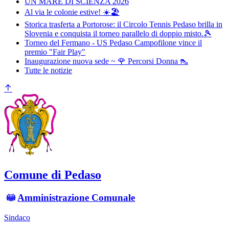
UN MARE DI SCIENZA 2026
Al via le colonie estive! ☀️🏖️
Storica trasferta a Portorose: il Circolo Tennis Pedaso brilla in
Slovenia e conquista il torneo parallelo di doppio misto.🎾
Torneo del Fermano - US Pedaso Campofilone vince il
premio "Fair Play"
Inaugurazione nuova sede ~ 🌹 Percorsi Donna 👠
Tutte le notizie
Comune di Pedaso
Amministrazione Comunale
Sindaco