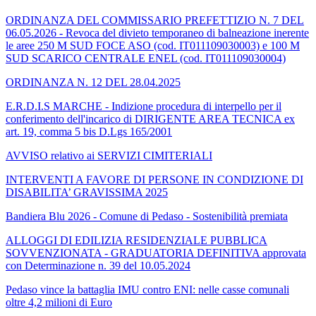
ORDINANZA DEL COMMISSARIO PREFETTIZIO N. 7 DEL
06.05.2026 - Revoca del divieto temporaneo di balneazione inerente
le aree 250 M SUD FOCE ASO (cod. IT011109030003) e 100 M
SUD SCARICO CENTRALE ENEL (cod. IT011109030004)
ORDINANZA N. 12 DEL 28.04.2025
E.R.D.I.S MARCHE - Indizione procedura di interpello per il
conferimento dell'incarico di DIRIGENTE AREA TECNICA ex
art. 19, comma 5 bis D.Lgs 165/2001
AVVISO relativo ai SERVIZI CIMITERIALI
INTERVENTI A FAVORE DI PERSONE IN CONDIZIONE DI
DISABILITA’ GRAVISSIMA 2025
Bandiera Blu 2026 - Comune di Pedaso - Sostenibilità premiata
ALLOGGI DI EDILIZIA RESIDENZIALE PUBBLICA
SOVVENZIONATA - GRADUATORIA DEFINITIVA approvata
con Determinazione n. 39 del 10.05.2024
Pedaso vince la battaglia IMU contro ENI: nelle casse comunali
oltre 4,2 milioni di Euro