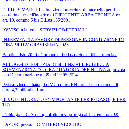
E.R.D.I.S MARCHE - Indizione procedura di interpello per il
conferimento dell'incarico di DIRIGENTE AREA TECNICA ex
art. 19, comma 5 bis D.Lgs 165/2001
AVVISO relativo ai SERVIZI CIMITERIALI
INTERVENTI A FAVORE DI PERSONE IN CONDIZIONE DI
DISABILITA’ GRAVISSIMA 2025
Bandiera Blu 2026 - Comune di Pedaso - Sostenibilità premiata
ALLOGGI DI EDILIZIA RESIDENZIALE PUBBLICA
SOVVENZIONATA - GRADUATORIA DEFINITIVA approvata
con Determinazione n. 39 del 10.05.2024
Pedaso vince la battaglia IMU contro ENI: nelle casse comunali
oltre 4,2 milioni di Euro
IL VOLONTARIATO E' IMPORTANTE PER PEDASO ( E PER
TE)
L’obbligo di CIN per gli affitti brevi proroga al 1° Gennaio 2025
LAVORI presso il CIMITERO VECCHIO